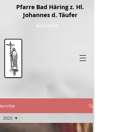
P
farre Bad Häring z. Hl.
Johannes d. Täufer
Aktuelles
Berichte
2025
Alle