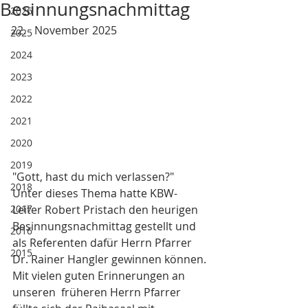
Besinnungsnachmittag
2026
November 2025
2025
2024
2023
2022
2021
2020
2019
"Gott, hast du mich verlassen?"
2018
Unter dieses Thema hatte KBW-
2017
Leiter Robert Pristach den heurigen 
Besinnungsnachmittag gestellt und 
2016
als Referenten dafür Herrn Pfarrer 
2015
Dr. Rainer Hangler gewinnen können.
Mit vielen guten Erinnerungen an 
unseren  früheren Herrn Pfarrer 