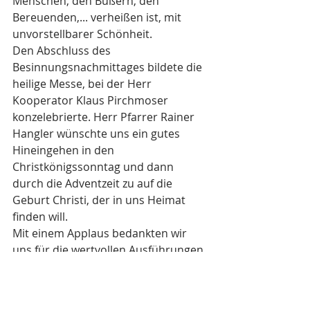
Menschen, den Büßern, den 
Bereuenden,... verheißen ist, mit 
unvorstellbarer Schönheit.
Den Abschluss des 
Besinnungsnachmittages bildete die 
heilige Messe, bei der Herr 
Kooperator Klaus Pirchmoser 
konzelebrierte. Herr Pfarrer Rainer 
Hangler wünschte uns ein gutes 
Hineingehen in den 
Christkönigssonntag und dann 
durch die Adventzeit zu auf die 
Geburt Christi, der in uns Heimat 
finden will. 
Mit einem Applaus bedankten wir 
uns für die wertvollen Ausführungen, 
die uns klar machten, welch große 
Verantwortung in uns selbst liegt, 
dass Gott auf unser Ja zu seinem 