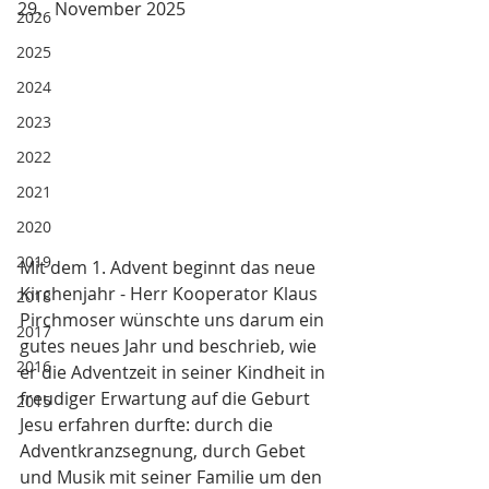
November 2025
2026
2025
2024
2023
2022
2021
2020
2019
Mit dem 1. Advent beginnt das neue 
Kirchenjahr - Herr Kooperator Klaus 
2018
Pirchmoser wünschte uns darum ein 
2017
gutes neues Jahr und beschrieb, wie 
2016
er die Adventzeit in seiner Kindheit in 
freudiger Erwartung auf die Geburt 
2015
Jesu erfahren durfte: durch die 
Adventkranzsegnung, durch Gebet 
und Musik mit seiner Familie um den 