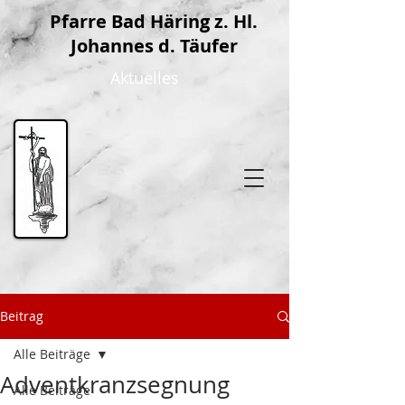
P
farre Bad Häring z. Hl.
Johannes d. Täufer
Aktuelles
Beitrag
Alle Beiträge
Adventkranzsegnung
Alle Beiträge