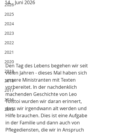
Juni 2026
2026
2025
2024
2023
2022
2021
2020
Den Tag des Lebens begehen wir seit 
2019
vielen Jahren - dieses Mal haben sich 
unsere Ministranten mit Texten 
2018
vorbereitet. In der nachdenklich 
2017
machenden Geschichte von Leo 
2016
Tolstoi wurden wir daran erinnert, 
dass wir irgendwann alt werden und 
2015
Hilfe brauchen. Dies ist eine Aufgabe 
in der Familie und dann auch von 
Pflegediensten, die wir in Anspruch 