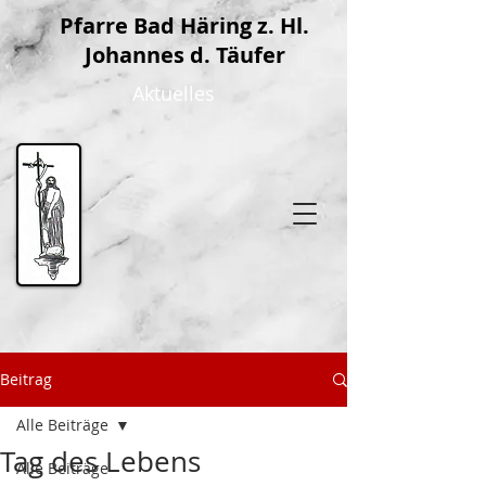
P
farre Bad Häring z. Hl.
Johannes d. Täufer
Aktuelles
Beitrag
Alle Beiträge
Tag des Lebens
Alle Beiträge