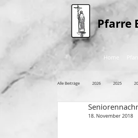
P
farre 
Home
Pfar
Alle Beiträge
2026
2025
2
Seniorennachm
2015
18. November 2018