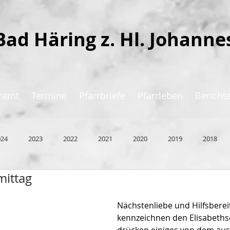
Bad Häring z. Hl. Johanne
ramt
Termine
Pfarrbriefe
Pfarrleben
Bericht
024
2023
2022
2021
2020
2019
2018
ittag
Nächstenliebe und Hilfsberei
kennzeichnen den Elisabeth