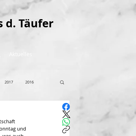
s d. Täufer
Aktuelles
e
2017
2016
tschaft 
sonntag und 