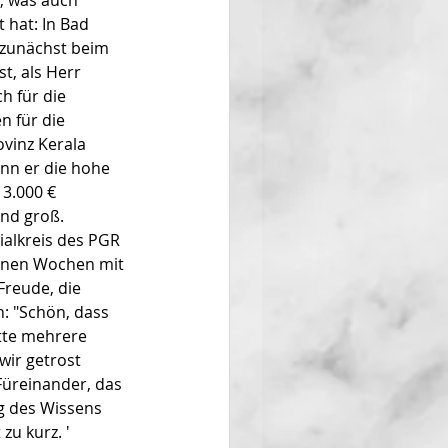
, was auch 
 hat: In Bad 
zunächst beim 
, als Herr 
 für die 
 für die 
ovinz Kerala 
nn er die hohe 
3.000 € 
ind groß.
ialkreis des PGR 
genen Wochen mit 
Freude, die 
: "Schön, dass 
atte mehrere 
wir getrost 
üreinander, das 
g des Wissens 
u kurz. '