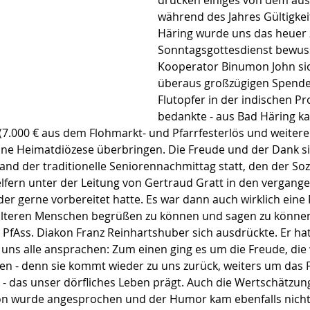
drücken einiges von dem aus
während des Jahres Gültigkeit
Häring wurde uns das heuer 
Sonntagsgottesdienst bewusst
Kooperator Binumon John sich
überaus großzügigen Spenden
Flutopfer in der indischen Pr
bedankte - aus Bad Häring ka
7.000 € aus dem Flohmarkt- und Pfarrfesterlös und weitere 
ine Heimatdiözese überbringen. Die Freude und der Dank s
nd der traditionelle Seniorennachmittag statt, den der Soz
elfern unter der Leitung von Gertraud Gratt in den vergan
r gerne vorbereitet hatte. Es war dann auch wirklich eine 
älteren Menschen begrüßen zu können und sagen zu können
rr PfAss. Diakon Franz Reinhartshuber sich ausdrückte. Er h
e uns alle ansprachen: Zum einen ging es um die Freude, die 
n - denn sie kommt wieder zu uns zurück, weiters um das F
- das unser dörfliches Leben prägt. Auch die Wertschätzun
on wurde angesprochen und der Humor kam ebenfalls nicht z