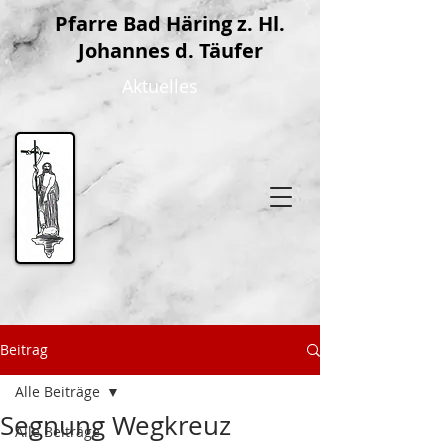
P
farre Bad Häring z. Hl.
Johannes d. Täufer
Aktuelles
Beitrag
Alle Beiträge
Segnung Wegkreuz
Alle Beiträge