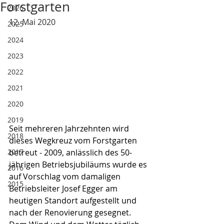
Forstgarten
2026
12. Mai 2020
2025
2024
2023
2022
2021
2020
2019
Seit mehreren Jahrzehnten wird 
2018
dieses Wegkreuz vom Forstgarten 
2017
betreut - 2009, anlässlich des 50-
jährigen Betriebsjubiläums wurde es 
2016
auf Vorschlag vom damaligen 
2015
Betriebsleiter Josef Egger am 
heutigen Standort aufgestellt und 
nach der Renovierung gesegnet. 