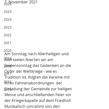
7. November 2021
2026
2025
2024
2023
2022
2021
2020
Am Sonntag nach Allerheiligen und 
2019
Allerseelen feierten wir am 
Seelensonntag das Gedenken an die 
2018
Opfer der Weltkriege - wie es 
2017
Tradition ist, folgten die Vereine mit 
2016
ihren Fahnenabordnungen  der 
Einladung der Gemeinde zur heiligen 
2015
Messe und anschließenden Feier vor 
der Kriegerkapelle auf dem Friedhof. 
Musikalisch umrahmt von den 