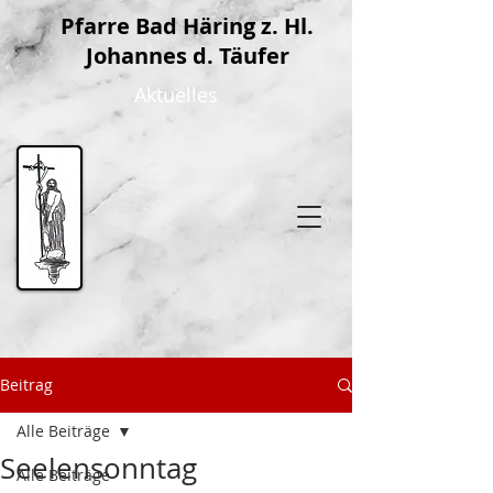
P
farre Bad Häring z. Hl.
Johannes d. Täufer
Aktuelles
Beitrag
Alle Beiträge
Seelensonntag
Alle Beiträge