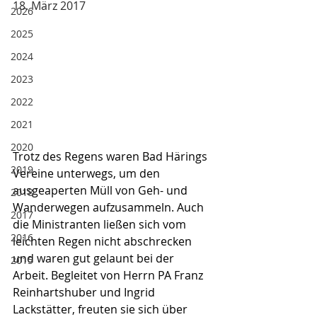
18. März 2017
2026
2025
2024
2023
2022
2021
2020
Trotz des Regens waren Bad Härings 
2019
Vereine unterwegs, um den 
ausgeaperten Müll von Geh- und 
2018
Wanderwegen aufzusammeln. Auch 
2017
die Ministranten ließen sich vom 
2016
leichten Regen nicht abschrecken 
und waren gut gelaunt bei der 
2015
Arbeit. Begleitet von Herrn PA Franz 
Reinhartshuber und Ingrid 
Lackstätter, freuten sie sich über 