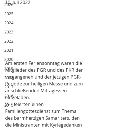
10. Juli 2022
2026
2025
2024
2023
2022
2021
2020
Am ersten Feriensonntag waren die 
2019
Mitglieder des PGR und des PKR der 
vergangenen und der jetzigen PGR-
2018
Periode zur heiligen Messe und zum 
2017
anschließenden Mittagessen 
2016
eingeladen.
Wir feierten einen 
2015
Familiengottesdienst zum Thema 
des barmherzigen Samariters, den 
die Ministranten mit Kyriegedanken 