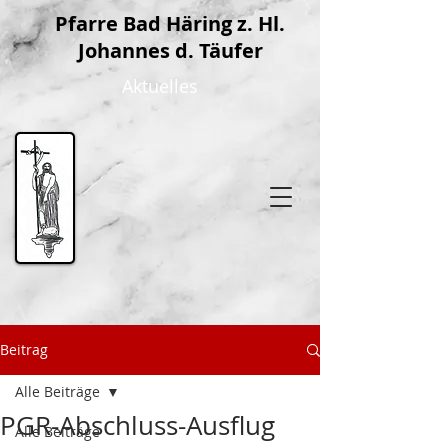
P
farre Bad Häring z. Hl.
Johannes d. Täufer
Aktuelles
Beitrag
Alle Beiträge
PGR-Abschluss-Ausflug
Alle Beiträge