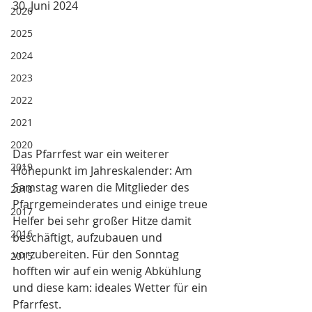
30. Juni 2024
2026
2025
2024
2023
2022
2021
2020
Das Pfarrfest war ein weiterer 
2019
Höhepunkt im Jahreskalender: Am 
Samstag waren die Mitglieder des 
2018
Pfarrgemeinderates und einige treue 
2017
Helfer bei sehr großer Hitze damit 
2016
beschäftigt, aufzubauen und 
vorzubereiten. Für den Sonntag 
2015
hofften wir auf ein wenig Abkühlung 
und diese kam: ideales Wetter für ein 
Pfarrfest. 