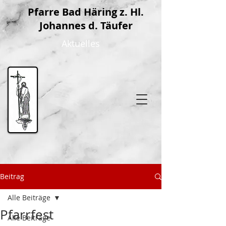
P
farre Bad Häring z. Hl.
Johannes d. Täufer
Aktuelles
Beitrag
Alle Beiträge
Pfarrfest
Alle Beiträge