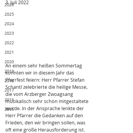
3. Juli 2022
2026
2025
2024
2023
2022
2021
2020
An einem sehr heißen Sommertag 
2019
konnten wir in diesem Jahr das 
Pfarrfest feiern: Herr Pfarrer Stefan 
2018
Schantl zelebrierte die heilige Messe, 
2017
die vom Arzberger Zwoagsang 
2016
musikalisch sehr schön mitgestaltete 
wurde. In der Ansprache lenkte der 
2015
Herr Pfarrer die Gedanken auf den 
Frieden, den wir bringen sollen, was 
oft eine große Herausforderung ist. 