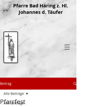
P
farre Bad Häring z. Hl.
Johannes d. Täufer
Aktuelles
Beitrag
Alle Beiträge
Pfarrfest
Alle Beiträge