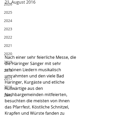
21. August 2016
2026
2025
2024
2023
2022
2021
2020
Nach einer sehr feierliche Messe, die 
2019
die Häringer Sänger mit sehr 
schönen Liedern musikalisch 
2018
umrahmten und den viele Bad 
2017
Häringer, Kurgäste und etliche 
2016
Auswärtige aus den 
Nachbargemeinden mitfeierten, 
2015
besuchten die meisten von ihnen 
das Pfarrfest. Köstliche Schnitzel, 
Krapfen und Würste fanden zu 