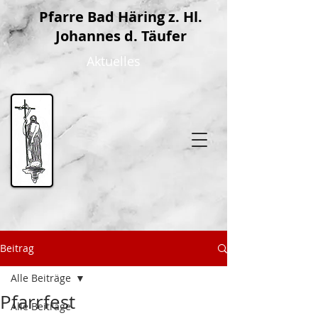
P
farre Bad Häring z. Hl.
Johannes d. Täufer
Aktuelles
Beitrag
Alle Beiträge
Pfarrfest
Alle Beiträge