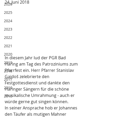
24. Juni 2018
2026
2025
2024
2023
2022
2021
2020
In diesem Jahr lud der PGR Bad 
2019
Häring am Tag des Patroziniums zum 
Pfarrfest ein. Herr Pfarrer Stanislav 
2018
Gajdoš zelebrierte den 
2017
Festgottesdienst und dankte den 
2016
Häringer Sängern für die schöne 
musikalische Umrahmung - auch er 
2015
würde gerne gut singen können.
In seiner Ansprache hob er Johannes 
den Täufer als mutigen Mahner 