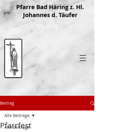
P
farre Bad Häring z. Hl.
Johannes d. Täufer
Aktuelles
Beitrag
Alle Beiträge
Pfarrfest
Alle Beiträge