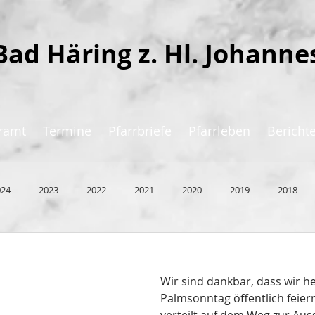
Bad Häring z. Hl. Johanne
ramt
Termine
Pfarrbriefe
Pfarrleben
Bericht
024
2023
2022
2021
2020
2019
2018
Wir sind dankbar, dass wir h
Palmsonntag öffentlich feiern