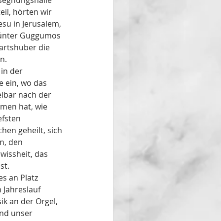
segnungshalle 
il, hörten wir 
su in Jerusalem, 
Günter Guggumos 
artshuber die 
n. 
in der 
e ein, wo das 
lbar nach der 
mmen hat, wie 
efsten 
en geheilt, sich 
n, den 
wissheit, das 
st.
s an Platz 
 Jahreslauf 
k an der Orgel, 
nd unser 