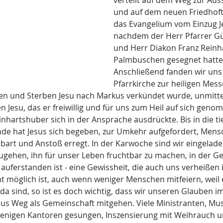
verteilt auf dem Weg zur Aus
und auf dem neuen Friedhofte
das Evangelium vom Einzug Je
nachdem der Herr Pfarrer 
und Herr Diakon Franz Reinh
Palmbuschen gesegnet hatte
Anschließend fanden wir uns 
Pfarrkirche zur heiligen Mess
n und Sterben Jesu nach Markus verkündet wurde, unmitte
 Jesu, das er freiwillig und für uns zum Heil auf sich geno
nhartshuber sich in der Ansprache ausdrückte. Bis in die ti
e hat Jesus sich begeben, zur Umkehr aufgefordert, Mensch
bart und Anstoß erregt. In der Karwoche sind wir eingelade
ugehen, ihn für unser Leben fruchtbar zu machen, in der Ge
 auferstanden ist - eine Gewissheit, die auch uns verheißen i
t möglich ist, auch wenn weniger Menschen mitfeiern, weil e
a sind, so ist es doch wichtig, dass wir unseren Glauben im
us Weg als Gemeinschaft mitgehen. Viele Ministranten, Musi
 wenigen Kantoren gesungen, Inszensierung mit Weihrauch u