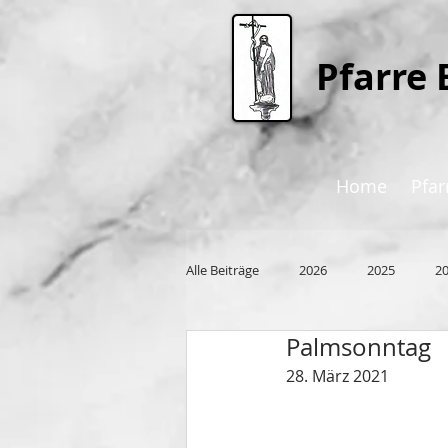
P
farre 
Home
Pfar
Alle Beiträge
2026
2025
2
Palmsonntag
2015
28. März 2021