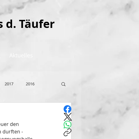
s d. Täufer
Aktuelles
e
2017
2016
euer den 
 durften - 