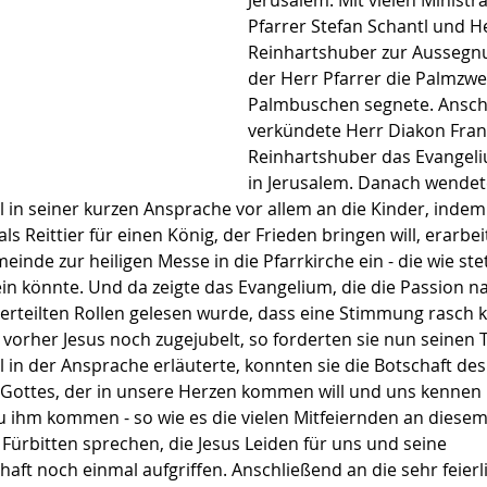
Jerusalem: Mit vielen Ministr
Pfarrer Stefan Schantl und H
Reinhartshuber zur Aussegnu
der Herr Pfarrer die Palmzwe
Palmbuschen segnete. Ansch
verkündete Herr Diakon Fran
Reinhartshuber das Evangel
in Jerusalem. Danach wendete
l in seiner kurzen Ansprache vor allem an die Kinder, indem 
s Reittier für einen König, der Frieden bringen will, erarbei
einde zur heiligen Messe in die Pfarrkirche ein - die wie ste
in könnte. Und da zeigte das Evangelium, die die Passion n
verteilten Rollen gelesen wurde, dass eine Stimmung rasch 
vorher Jesus noch zugejubelt, so forderten sie nun seinen T
l in der Ansprache erläuterte, konnten sie die Botschaft de
 Gottes, der in unsere Herzen kommen will und uns kennen le
zu ihm kommen - so wie es die vielen Mitfeiernden an diesem
 Fürbitten sprechen, die Jesus Leiden für uns und seine 
ft noch einmal aufgriffen. Anschließend an die sehr feierli