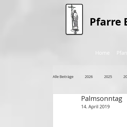
P
farre 
Home
Pfar
Alle Beiträge
2026
2025
2
Palmsonntag
2015
14. April 2019