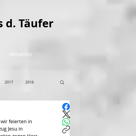
s d. Täufer
Aktuelles
e
2017
2016
wir feierten in 
ug Jesu in 