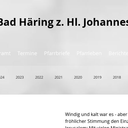
Bad Häring z. Hl. Johanne
ramt
Termine
Pfarrbriefe
Pfarrleben
Bericht
024
2023
2022
2021
2020
2019
2018
Windig und kalt war es - aber 
fröhlicher Stimmung den Einz