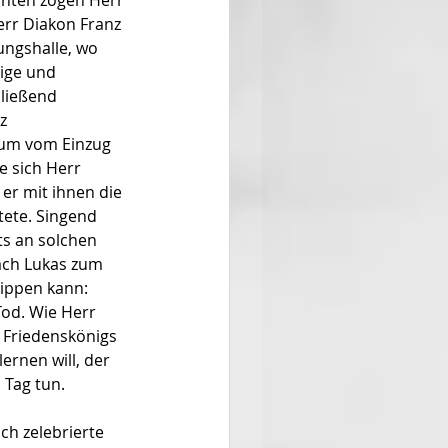
anten zogen Herr 
err Diakon Franz 
ngshalle, wo 
ige und 
ließend 
z 
ium vom Einzug 
 sich Herr 
er mit ihnen die 
tete. Singend 
ts an solchen 
ach Lukas zum 
kippen kann: 
od. Wie Herr 
s Friedenskönigs 
rnen will, der 
 Tag tun.
ch zelebrierte 