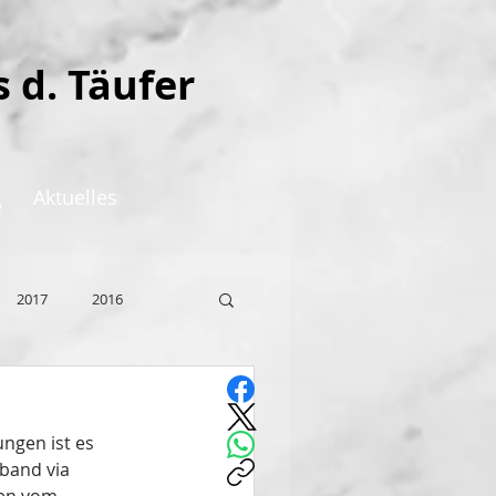
s d. Täufer
Aktuelles
e
2017
2016
ungen ist es 
band via 