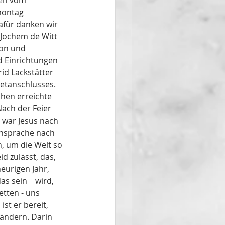
sen vom 
montag 
für danken wir 
Jochem de Witt 
ion und 
d Einrichtungen  
netanschlusses. 
hen erreichte 
ach der Feier 
 war Jesus nach 
Ansprache nach 
, um die Welt so 
d zulässt, das, 
eurigen Jahr, 
  	wird, 
tten - uns 
t er bereit, 
ändern. Darin 