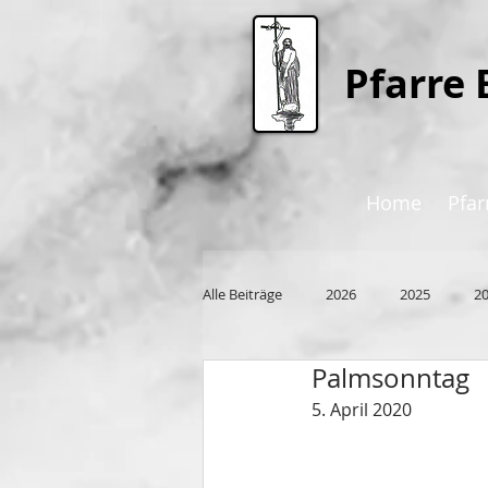
P
farre 
Home
Pfar
Alle Beiträge
2026
2025
2
Palmsonntag
2015
5. April 2020