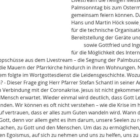
Livestream die heiligen Mes
Palmsonntag bis zum Oster
gemeinsam feiern können. Da
Hans und Martin Höck sowie 
für die technische Organisat
Bereitstellung der Geräte un
	sowie Gottfried und Ingrid Lackstätter 
für die Möglichkeit des Inter
ppschüsse aus dem Livestream – die Segnung der Palmbusc
ie Mauern der Pfarrkirche hindurch in ihren Wohnungen. N
lem folgte im Wortgottesdienst die Leidensgeschichte. Wozu
- Dieser Frage ging Herr Pfarrer Stefan Schantl in seiner 
n Verbindung mit der Coronakrise. Jesus ist nicht gekommen
r Mensch erwartet. Wieder einmal wird deutlich, dass Gott Lei
inden. Wir können es oft nicht verstehen – wie die Krise im h
 vertrauen, dass er alles zum Guten wandeln wird. Wann das sein
ott, denn vor allem geht es ihm darum, unsere Seelen zu re
achen, zu Gott und den Menschen. Um das zu ermöglichen, is
en Egoismus, auf sich zu nehmen und uns zu helfen, uns zu 