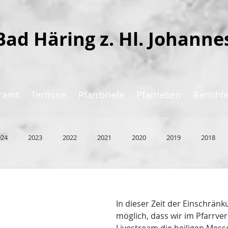
Bad Häring z. Hl. Johanne
ramt
Termine
Pfarrbriefe
Pfarrleben
Bericht
024
2023
2022
2021
2020
2019
2018
In dieser Zeit der Einschränk
möglich, dass wir im Pfarrver