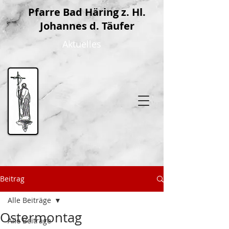
P
farre Bad Häring z. Hl.
Johannes d. Täufer
Aktuelles
Beitrag
Alle Beiträge
Ostermontag
Alle Beiträge