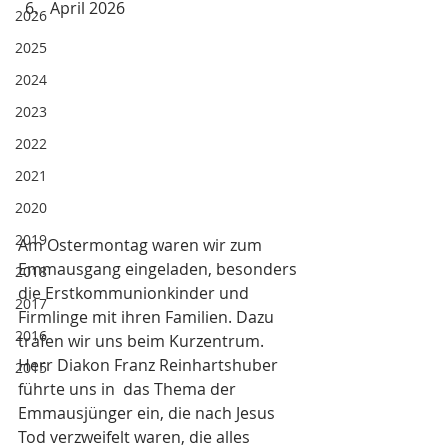
April 2026
2026
2025
2024
2023
2022
2021
2020
2019
Am Ostermontag waren wir zum 
Emmausgang eingeladen, besonders 
2018
die Erstkommunionkinder und 
2017
Firmlinge mit ihren Familien. Dazu 
2016
trafen wir uns beim Kurzentrum. 
Herr Diakon Franz Reinhartshuber 
2015
führte uns in  das Thema der 
Emmausjünger ein, die nach Jesus 
Tod verzweifelt waren, die alles 