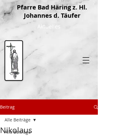
P
farre Bad Häring z. Hl.
Johannes d. Täufer
Aktuelles
Beitrag
Alle Beiträge
Nikolaus
Alle Beiträge