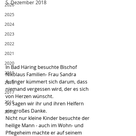
5. Dezember 2018
2026
2025
2024
2023
2022
2021
2020
In Bad Häring besuchte Bischof 
2019
Nikolaus Familien- Frau Sandra 
Aufinger kümmert sich darum, dass 
2018
niemand vergessen wird, der es sich 
2017
von Herzen wünscht.
2016
So sagen wir ihr und ihren Helfern 
ein großes Danke.
2015
Nicht nur kleine Kinder besuchte der 
heilige Mann - auch im Wohn- und 
Pflegeheim machte er auf seinem 