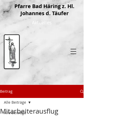
P
farre Bad Häring z. Hl.
Johannes d. Täufer
Aktuelles
Beitrag
Alle Beiträge
Mitarbeiterausflug
Alle Beiträge