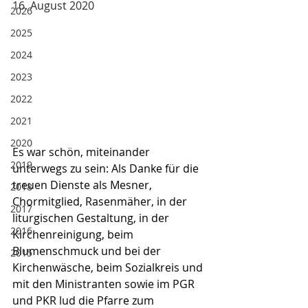
16. August 2020
2026
2025
2024
2023
2022
2021
2020
Es war schön, miteinander 
2019
unterwegs zu sein: Als Danke für die 
treuen Dienste als Mesner, 
2018
Chormitglied, Rasenmäher, in der 
2017
liturgischen Gestaltung, in der 
2016
Kirchenreinigung, beim 
Blumenschmuck und bei der 
2015
Kirchenwäsche, beim Sozialkreis und 
mit den Ministranten sowie im PGR 
und PKR lud die Pfarre zum 