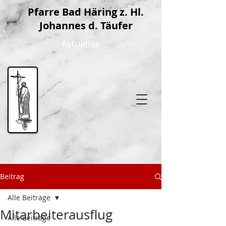
P
farre Bad Häring z. Hl.
Johannes d. Täufer
Aktuelles
Beitrag
Alle Beiträge
Mitarbeiterausflug
Alle Beiträge