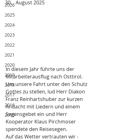
August 2025
2026
2025
2024
2023
2022
2021
2020
In diesem Jahr führte uns der 
2019
Mitarbeiterausflug nach Osttirol. 
Um unsere Fahrt unter den Schutz 
2018
Gottes zu stellen, lud Herr Diakon 
2017
Franz Reinhartshuber zur kurzen 
2016
Andacht mit Liedern und einem 
Segensgebet ein und Herr 
2015
Kooperator Klaus Pirchmoser 
spendete den Reisesegen. 
Auf das Wetter vertrauten wir - 