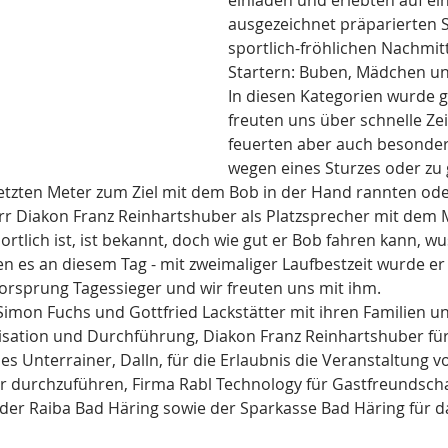
einladen und erlebten auf ein
ausgezeichnet präparierten S
sportlich-fröhlichen Nachmitt
Startern: Buben, Mädchen u
In diesen Kategorien wurde g
freuten uns über schnelle Ze
feuerten aber auch besonders
wegen eines Sturzes oder zu 
letzten Meter zum Ziel mit dem Bob in der Hand rannten ode
rr Diakon Franz Reinhartshuber als Platzsprecher mit dem 
ortlich ist, ist bekannt, doch wie gut er Bob fahren kann, wu
ten es an diesem Tag - mit zweimaliger Laufbestzeit wurde er
sprung Tagessieger und wir freuten uns mit ihm. 
 Simon Fuchs und Gottfried Lackstätter mit ihren Familien un
nisation und Durchführung, Diakon Franz Reinhartshuber für
 Unterrainer, Dalln, für die Erlaubnis die Veranstaltung v
r durchzuführen, Firma Rabl Technology für Gastfreundscha
der Raiba Bad Häring sowie der Sparkasse Bad Häring für d