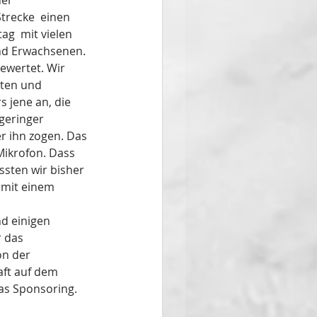
er 
trecke  einen 
ag  mit vielen 
nd Erwachsenen. 
ewertet. Wir 
iten und 
 jene an, die 
geringer 
r ihn zogen. Das 
Mikrofon. Dass 
ssten wir bisher 
 mit einem 
d einigen 
 das 
on der 
ft auf dem 
as Sponsoring. 