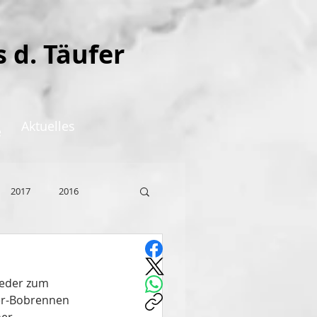
s d. Täufer
Aktuelles
e
2017
2016
ieder zum 
er-Bobrennen 