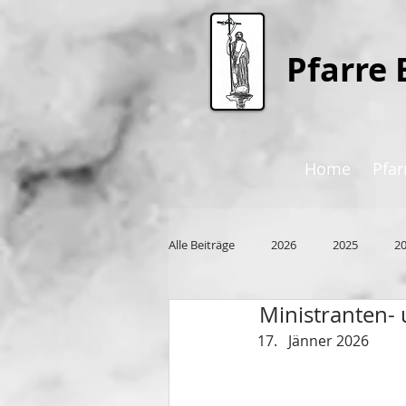
P
farre 
Home
Pfar
Alle Beiträge
2026
2025
2
Ministranten-
2015
Jänner 2026