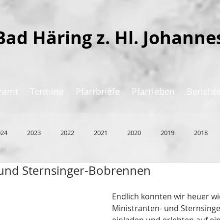
Bad Häring z. Hl. Johanne
ramt
Termine
Pfarrbriefe
Pfarrleben
Bericht
024
2023
2022
2021
2020
2019
2018
 und Sternsinger-Bobrennen
Endlich konnten wir heuer w
Ministranten- und Sternsing