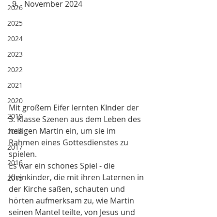
November 2024
2026
2025
2024
2023
2022
2021
2020
Mit großem Eifer lernten KInder der 
2019
3. Klasse Szenen aus dem Leben des 
heiligen Martin ein, um sie im 
2018
Rahmen eines Gottesdienstes zu 
2017
spielen. 
2016
Es war ein schönes Spiel - die 
Kleinkinder, die mit ihren Laternen in 
2015
der Kirche saßen, schauten und 
hörten aufmerksam zu, wie Martin 
seinen Mantel teilte, von Jesus und 