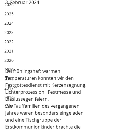
3. Februar 2024
2026
2025
2024
2023
2022
2021
2020
2019
Bei frühlingshaft warmen 
Temperaturen konnten wir den 
2018
Festgottesdienst mit Kerzensegnung, 
2017
Lichterprozession,  Festmesse und 
2016
Blasiussegen feiern. 
Die Tauffamilien des vergangenen 
2015
Jahres waren besonders eingeladen 
und eine Tischgruppe der 
Erstkommunionkinder brachte die 