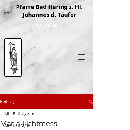
P
farre Bad Häring z. Hl.
Johannes d. Täufer
Aktuelles
Beitrag
Alle Beiträge
Maria Lichtmess
Alle Beiträge