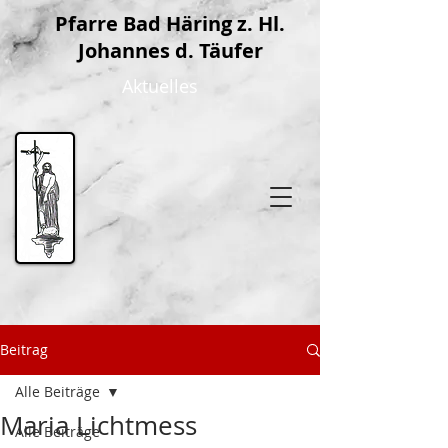
P
farre Bad Häring z. Hl.
Johannes d. Täufer
Aktuelles
Beitrag
Alle Beiträge
Maria Lichtmess
Alle Beiträge