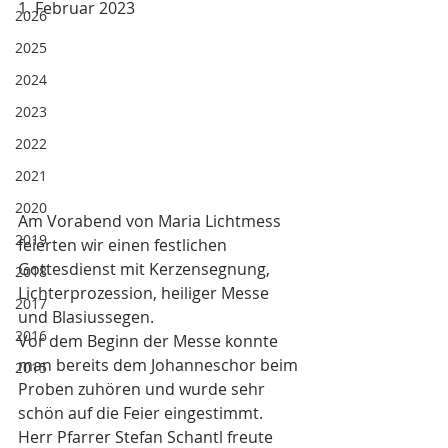
1. Februar 2023
2026
2025
2024
2023
2022
2021
2020
Am Vorabend von Maria Lichtmess 
2019
feierten wir einen festlichen 
Gottesdienst mit Kerzensegnung, 
2018
Lichterprozession, heiliger Messe 
2017
und Blasiussegen. 
2016
Vor dem Beginn der Messe konnte 
man bereits dem Johanneschor beim 
2015
Proben zuhören und wurde sehr 
schön auf die Feier eingestimmt. 
Herr Pfarrer Stefan Schantl freute 