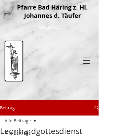
P
farre Bad Häring z. Hl.
Johannes d. Täufer
Aktuelles
Beitrag
Alle Beiträge
Leonhardgottesdienst
Alle Beiträge