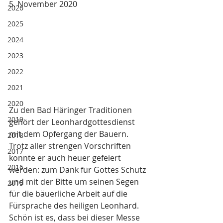
5. November 2020
2026
2025
2024
2023
2022
2021
2020
Zu den Bad Häringer Traditionen 
2019
gehört der Leonhardgottesdienst 
mit dem Opfergang der Bauern. 
2018
Trotz aller strengen Vorschriften 
2017
konnte er auch heuer gefeiert 
2016
werden: zum Dank für Gottes Schutz 
und mit der Bitte um seinen Segen 
2015
für die bäuerliche Arbeit auf die 
Fürsprache des heiligen Leonhard. 
Schön ist es, dass bei dieser Messe 