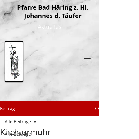
P
farre Bad Häring z. Hl.
Johannes d. Täufer
Aktuelles
Beitrag
Alle Beiträge
Kirchturmuhr
Alle Beiträge