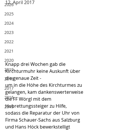
12. April 2017
2026
2025
2024
2023
2022
2021
2020
Knapp drei Wochen gab die 
2019
Kirchturmuhr keine Auskunft über 
die genaue Zeit -
2018
um in die Höhe des Kirchturmes zu 
2017
gelangen, kam dankenswerterweise 
2016
die FF Wörgl mit dem 
Hubrettungssteiger zu Hilfe,
2015
sodass die Reparatur der Uhr von 
Firma Schauer-Sachs aus Salzburg 
und Hans Höck bewerkstelligt 