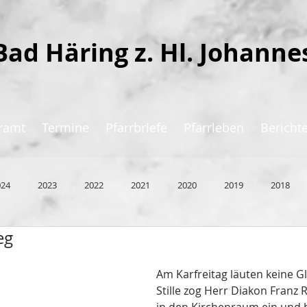
Bad Häring z. Hl. Johanne
ramt
Termine
Pfarrbriefe
Pfarrleben
Bericht
024
2023
2022
2021
2020
2019
2018
eg
Am Karfreitag läuten keine Gl
Stille zog Herr Diakon Franz