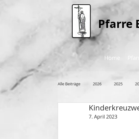
P
farre 
Home
Pfar
Alle Beiträge
2026
2025
2
Kinderkreuzw
2015
7. April 2023