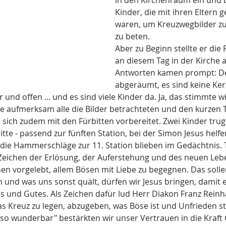
in den Kirchenraum ein und 
Kinder, die mit ihren Eltern
waren, um Kreuzwegbilder zu
zu beten. 
Aber zu Beginn stellte er die
an diesem Tag in der Kirche au
Antworten kamen prompt: Der
abgeräumt, es sind keine Ker
r und offen ... und es sind viele Kinder da. Ja, das stimmte wi
ie aufmerksam alle die Bilder betrachteten und den kurzen 
n sich zudem mit den Fürbitten vorbereitet. Zwei Kinder tr
tte - passend zur fünften Station, bei der Simon Jesus helf
die Hammerschläge zur 11. Station blieben im Gedächtnis. T
Zeichen der Erlösung, der Auferstehung und des neuen Leb
n vorgelebt, allem Bösen mit Liebe zu begegnen. Das sollen
rn und was uns sonst quält, dürfen wir Jesus bringen, damit 
s und Gutes. Als Zeichen dafür lud Herr Diakon Franz Reinha
das Kreuz zu legen, abzugeben, was Böse ist und Unfrieden sti
t so wunderbar" bestärkten wir unser Vertrauen in die Kraft