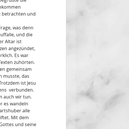
begrüßte die 
 gekommen 
 betrachten und 
 Frage, was denn 
ffalle, und die 
 Altar ist 
zen angezündet,  
rklich. Es war 
Texten zuhörten. 
ugen gemeinsam 
en musste, das 
rotzdem ist Jesu 
ens  verbunden. 
 auch wir tun. 
er es wandeln 
rtshuber alle 
ftet. Mit dem 
 Gottes und seine 