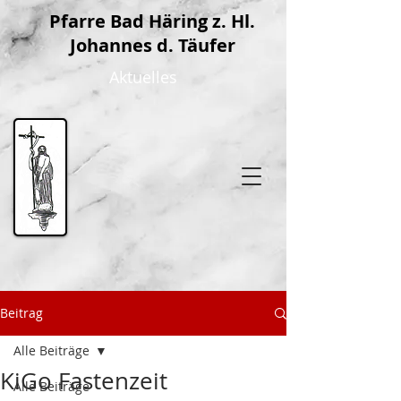
P
farre Bad Häring z. Hl.
Johannes d. Täufer
Aktuelles
Beitrag
Alle Beiträge
KiGo Fastenzeit
Alle Beiträge