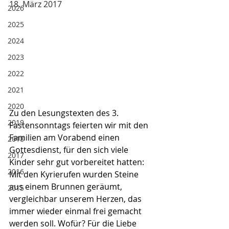
18. März 2017
2026
2025
2024
2023
2022
2021
2020
Zu den Lesungstexten des 3. 
2019
Fastensonntags feierten wir mit den 
Familien am Vorabend einen 
2018
Gottesdienst, für den sich viele 
2017
Kinder sehr gut vorbereitet hatten: 
2016
Mit den Kyrierufen wurden Steine 
aus einem Brunnen geräumt, 
2015
vergleichbar unserem Herzen, das 
immer wieder einmal frei gemacht 
werden soll. Wofür? Für die Liebe 