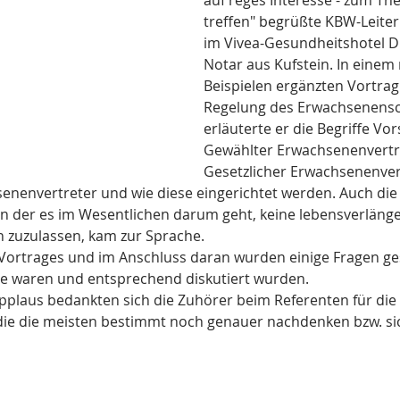
auf reges Interesse - zum Th
treffen" begrüßte KBW-Leiter
im Vivea-Gesundheitshotel Dr.
Notar aus Kufstein. In einem 
Beispielen ergänzten Vortrag 
Regelung des Erwachsenensc
erläuterte er die Begriffe Vo
Gewählter Erwachsenenvertre
Gesetzlicher Erwachsenenver
senenvertreter und wie diese eingerichtet werden. Auch die
in der es im Wesentlichen darum geht, keine lebensverläng
 zuzulassen, kam zur Sprache. 
Vortrages und im Anschluss daran wurden einige Fragen gest
e waren und entsprechend diskutiert wurden. 
Applaus bedankten sich die Zuhörer beim Referenten für die
ie die meisten bestimmt noch genauer nachdenken bzw. sic