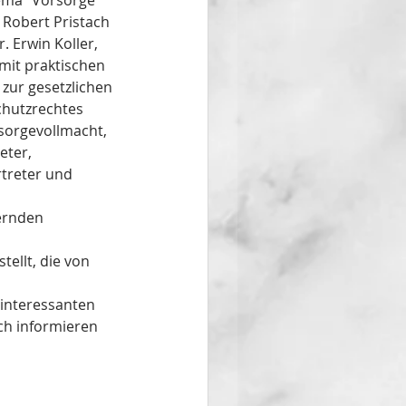
ema "Vorsorge 
 Robert Pristach 
 Erwin Koller, 
mit praktischen 
zur gesetzlichen 
hutzrechtes 
rsorgevollmacht, 
ter, 
treter und 
 
ernden 
ellt, die von 
 interessanten 
h informieren 