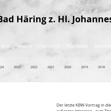
Bad Häring z. Hl. Johanne
ramt
Termine
Pfarrbriefe
Pfarrleben
Bericht
024
2023
2022
2021
2020
2019
2018
Der letzte KBW-Vortrag in die