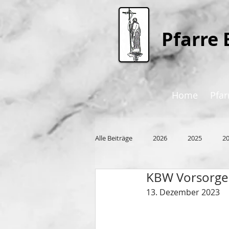
P
farre 
Home
Pfar
Alle Beiträge
2026
2025
2
KBW Vorsorge
2015
13. Dezember 2023