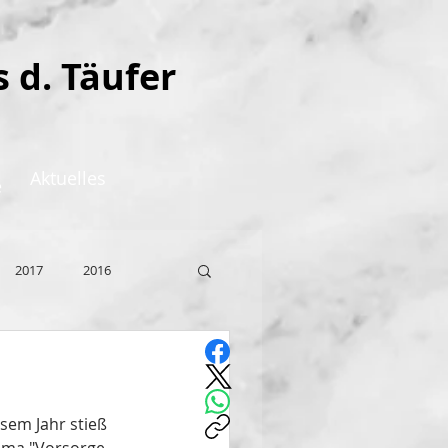
s d. Täufer
Aktuelles
e
2017
2016
sem Jahr stieß 