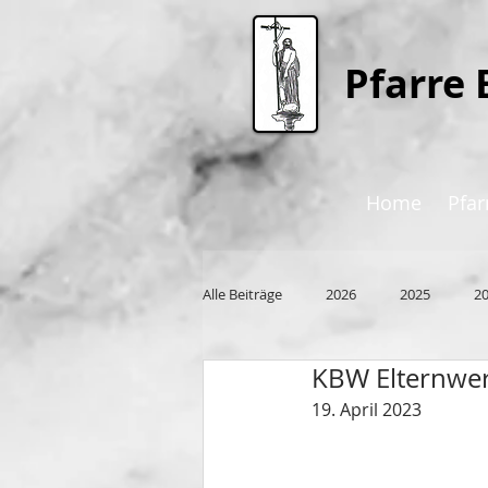
P
farre 
Home
Pfar
Alle Beiträge
2026
2025
2
KBW Elternwerk
2015
19. April 2023