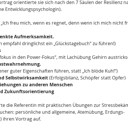
ortrag orientierte sie sich nach den 7 Säulen der Resilienz 
e Entwicklungspsychologin). 
lenkte Aufmerksamkeit. 
e Referentin empfahl dringlichst ein „Glückstagebuch“ zu führen!)
 
Vom Vampirfokus in den Power-Fokus“, mit Lachübung Gehirn austrick
elbstwahrnehmung.
ne Liste eigener guter Eigenschaften führen, statt „Ich blöde Kuh!“) 
und Selbstwirksamkeit
 (Erfolgsbilanz, Schöpfer statt Opfer)
eziehungen zu anderen Menschen
nd Zukunftsorientierung 
te die Referentin mit praktischen Übungen zur Stressbekä
 suchen: persönliche und allgemeine, Atemübung, Erdungs-
 ihren Vortrag auf.