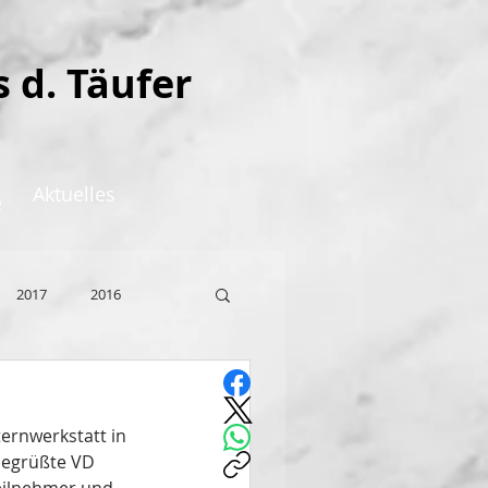
s d. Täufer
Aktuelles
e
2017
2016
ernwerkstatt in 
begrüßte VD 