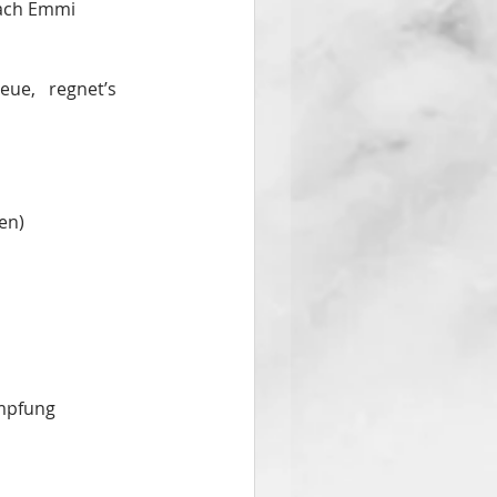
nach Emmi 
sen)
mpfung 