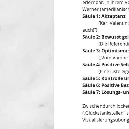
erlernbar. In ihrem V
Werner (amerikanisch
Säule 1: Akzeptanz 
              (Karl Valentin: „Ich freu mich, wenn es regnet, denn wenn ich mich nicht freue,   regnet’s 
auch!“) 
Säule 2: Bewusst ge
              (Di
Säule 3: Optimismus
              („
Säule 4: Positive S
              (Ei
Säule 5: Kontrolle 
Säule 6: Positive B
Säule 7: Lösungs- u
Zwischendurch locker
(„Glückstankstellen“
Visualisierungsübung)