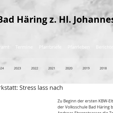
Bad Häring z. Hl. Johanne
ramt
Termine
Pfarrbriefe
Pfarrleben
Bericht
024
2023
2022
2021
2020
2019
2018
statt: Stress lass nach
Zu Beginn der ersten KBW-Elt
der Volksschule Bad Häring 