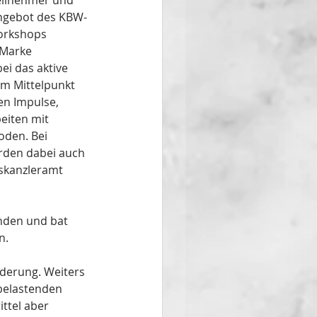
eilnehmer und 
angebot des KBW-
orkshops 
 Marke 
ei das aktive 
m Mittelpunkt 
en Impulse, 
eiten mit 
oden. Bei 
rden dabei auch 
skanzleramt 
nden und bat 
n.
rderung. Weiters 
 belastenden 
ttel aber 