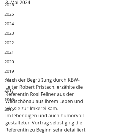
8. Mai 2024
2026
2025
2024
2023
2022
2021
2020
2019
Nach der Begrüßung durch KBW-
2018
Leiter Robert Pristach, erzählte die 
2017
Referentin Rosi Fellner aus der 
2016
Wildschönau aus ihrem Leben und 
wie sie zur Imkerei kam.
2015
Im lebendigen und auch humorvoll 
gestalteten Vortrag selbst ging die 
Referentin zu Beginn sehr detailliert 