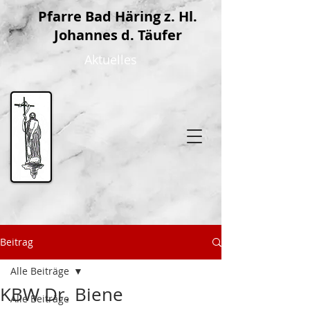
P
farre Bad Häring z. Hl.
Johannes d. Täufer
Aktuelles
Beitrag
Alle Beiträge
KBW Dr. Biene
Alle Beiträge