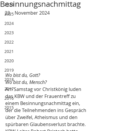
Besinnungsnachmittag
2026
November 2024
2025
2024
2023
2022
2021
2020
2019
Wo bist du, Gott?
2018
Wo bist du, Mensch?
2017
Am Samstag vor Christkönig luden 
das KBW und der Frauentreff zu 
2016
einem Besinnungsnachmittag ein, 
2015
der die Teilnehmenden ins Gespräch 
über Zweifel, Atheismus und den 
spürbaren Glaubensverlust brachte.