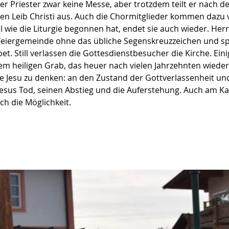
der Priester zwar keine Messe, aber trotzdem teilt er nach 
n Leib Christi aus. Auch die Chormitglieder kommen dazu
ll wie die Liturgie begonnen hat, endet sie auch wieder. Herr
 Feiergemeinde ohne das übliche Segenskreuzzeichen und spr
t. Still verlassen die Gottesdienstbesucher die Kirche. Ein
em heiligen Grab, das heuer nach vielen Jahrzehnten wieder 
 Jesu zu denken: an den Zustand der Gottverlassenheit und
sus Tod, seinen Abstieg und die Auferstehung. Auch am K
ch die Möglichkeit.