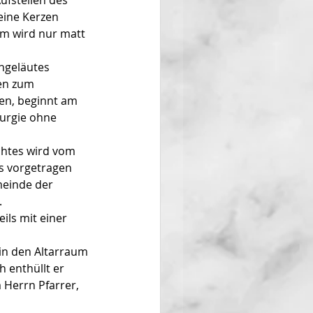
fstellen des 
eine Kerzen 
m wird nur matt 
ngeläutes 
en zum 
en, beginnt am 
iturgie ohne 
htes wird vom 
s vorgetragen 
meinde der 
.
ils mit einer 
in den Altarraum 
 enthüllt er 
 Herrn Pfarrer, 