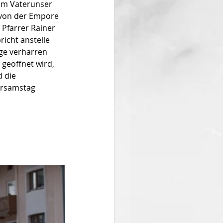
dem Vaterunser 
 von der Empore 
 Pfarrer Rainer 
icht anstelle 
ige verharren 
geöffnet wird, 
 die 
arsamstag 