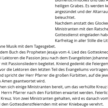
Blumenschmuckes und das Au
heiligen Grabes. Es werden k
angezündet und der Altarrau
beleuchtet.
Nachdem anstatt des Glocke
Ministranten mit den Ratsch
Gottesdienst eingeladen hab
Karfreitag in aller Stille die L
hne Musik mit dem Tagesgebet.
dem Buch des Propheten Jesaja vom 4. Lied des Gottesknec
ei Lektoren die Passion Jesu nach dem Evangelisten Johanne
mit Passionsliedern begleitet. Kniend gedenkt die Feierge
or die Lektoren den letzten Teil des Evangeliums vortragen
d spricht der Herr Pfarrer die großen Fürbitten, auf die jewe
 Amen geantwortet wird.
 sich einige Ministranten bereit, um das verhüllte Kreuz 
 Herrn Pfarrer nach den Fürbitten erwartet werden. Feierlich
as Kreuz. Von zwei Ministranten gehalten, wird es danach vom
 den Gottesdienstfeiernden mit einer Kniebeuge verehrt.