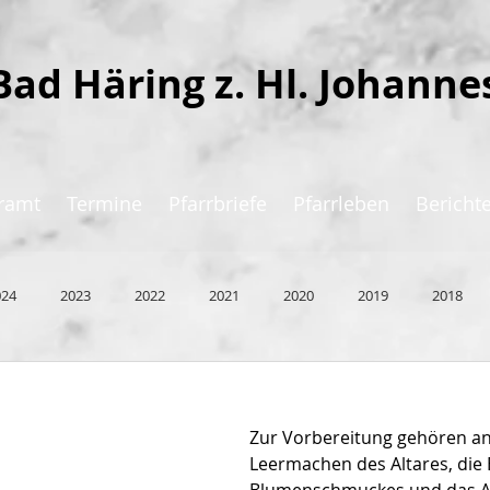
Bad Häring z. Hl. Johanne
ramt
Termine
Pfarrbriefe
Pfarrleben
Bericht
024
2023
2022
2021
2020
2019
2018
Zur Vorbereitung gehören an
Leermachen des Altares, die 