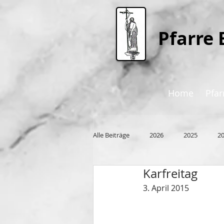
P
farre 
Home
Pfar
Alle Beiträge
2026
2025
2
Karfreitag
2015
3. April 2015