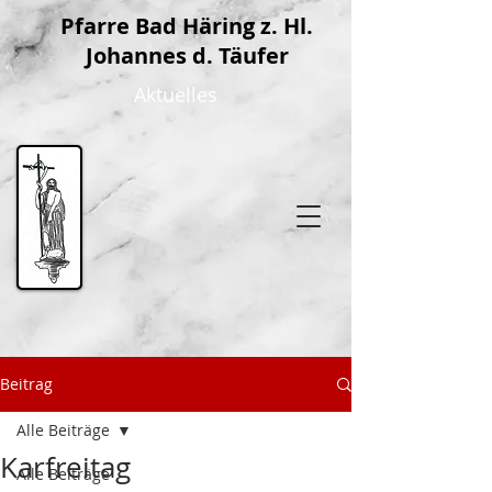
P
farre Bad Häring z. Hl.
Johannes d. Täufer
Aktuelles
Beitrag
Alle Beiträge
Karfreitag
Alle Beiträge