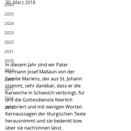
30. März 2018
2026
2025
2024
2023
2022
2021
2020
In diesem Jahr sind wir Pater 
2019
Hermann Josef Mallaun von der 
Familie Mariens, der aus St. Johann 
2018
stammt, sehr dankbar, dass er die 
2017
Karwoche in Schwoich verbringt, für 
2016
uns die Gottesdienste feierlich  
zelebriert und mit wenigen Worten 
2015
Kernaussagen der liturgischen Texte 
herausnimmt und sie bedenkt bzw. 
über sie nachsinnen lässt.