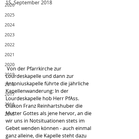
15. September 2018
2026
2025
2024
2023
2022
2021
2020
 Von der Pfarrkirche zur 
2019
Lourdeskapelle und dann zur 
Antoniuskapelle führte die jährliche 
2018
Kapellenwanderung: In der 
2017
Lourdeskapelle hob Herr PfAss. 
2016
Diakon Franz Reinhartshuber die 
Mutter Gottes als jene hervor, an die 
2015
wir uns in Notsituationen stets im 
Gebet wenden können - auch einmal 
ganz alleine, die Kapelle steht dazu 