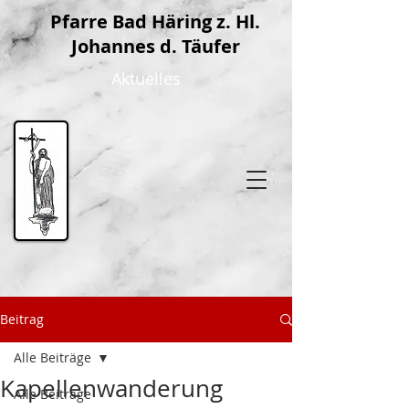
P
farre Bad Häring z. Hl.
Johannes d. Täufer
Aktuelles
Beitrag
Alle Beiträge
Kapellenwanderung
Alle Beiträge