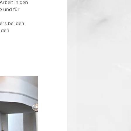
rbeit in den 
e und für 
rs bei den 
 den 