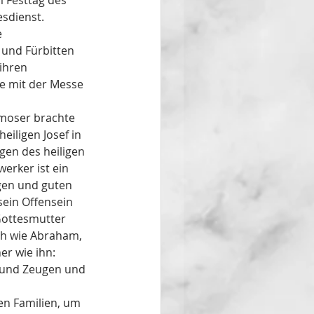
 Festtag des 
esdienst. 
 
 und Fürbitten 
ihren 
e mit der Messe 
moser brachte 
eiligen Josef in 
en des heiligen 
erker ist ein 
gen und guten 
sein Offensein 
Gottesmutter 
ch wie Abraham, 
r wie ihn: 
, und Zeugen und 
en Familien, um 