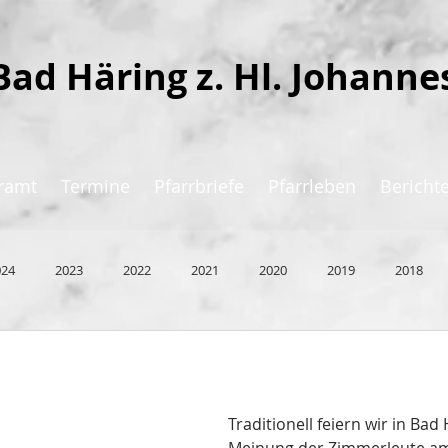
Bad Häring z. Hl. Johanne
ramt
Termine
Pfarrbriefe
Pfarrleben
Bericht
024
2023
2022
2021
2020
2019
2018
Traditionell feiern wir in Bad 