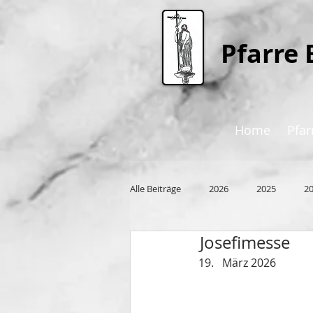
P
farre 
Home
Pfar
Alle Beiträge
2026
2025
2
Josefimesse
2015
März 2026