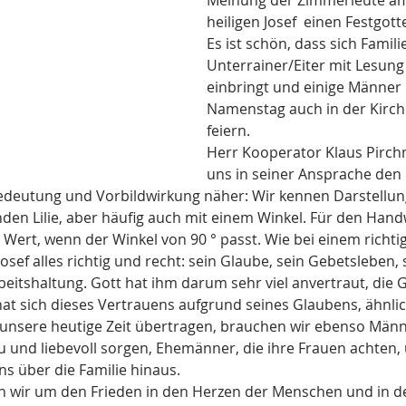
Meinung der Zimmerleute am
heiligen Josef  einen Festgott
Es ist schön, dass sich Familie
Unterrainer/Eiter mit Lesung
einbringt und einige Männer 
Namenstag auch in der Kirch
feiern. 
Herr Kooperator Klaus Pirch
uns in seiner Ansprache den h
deutung und Vorbildwirkung näher: Wir kennen Darstellung
nden Lilie, aber häufig auch mit einem Winkel. Für den Handw
Wert, wenn der Winkel von 90 ° passt. Wie bei einem richti
osef alles richtig und recht: sein Glaube, sein Gebetsleben, 
beitshaltung. Gott hat ihm darum sehr viel anvertraut, die 
hat sich dieses Vertrauens aufgrund seines Glaubens, ähnli
 unsere heutige Zeit übertragen, brauchen wir ebenso Männe
eu und liebevoll sorgen, Ehemänner, die ihre Frauen achten
s über die Familie hinaus. 
en wir um den Frieden in den Herzen der Menschen und in d