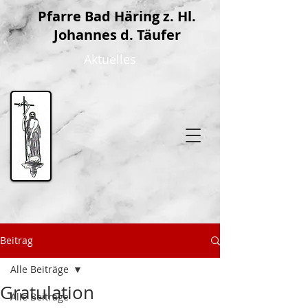
P
farre Bad Häring z. Hl.
Johannes d. Täufer
Aktuelles
Beitrag
Alle Beiträge
Gratulation
Alle Beiträge