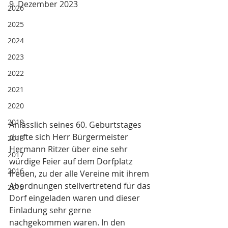
9. Dezember 2023
2026
2025
2024
2023
2022
2021
2020
2019
Anlässlich seines 60. Geburtstages 
durfte sich Herr Bürgermeister 
2018
Hermann Ritzer über eine sehr 
2017
würdige Feier auf dem Dorfplatz 
2016
freuen, zu der alle Vereine mit ihrem 
Abordnungen stellvertretend für das 
2015
Dorf eingeladen waren und dieser 
Einladung sehr gerne 
nachgekommen waren. In den 