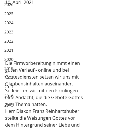
10. April 2021
2026
2025
2024
2023
2022
2021
2020
Die Firmvorbereitung nimmt einen 
2019
guten Verlauf - online und bei 
Gottesdiensten setzen wir uns mit 
2018
Glaubensinhalten auseinander. 
2017
So feierten wir mit den Firmlingen 
2016
eine Andacht, die die Gebote Gottes 
zum Thema hatten. 
2015
Herr Diakon Franz Reinhartshuber 
stellte die Weisungen Gottes vor 
dem Hintergrund seiner Liebe und 