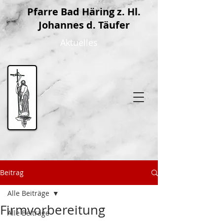
P
farre Bad Häring z. Hl.
Johannes d. Täufer
Aktuelles
Beitrag
Alle Beiträge
Firmvorbereitung
Alle Beiträge