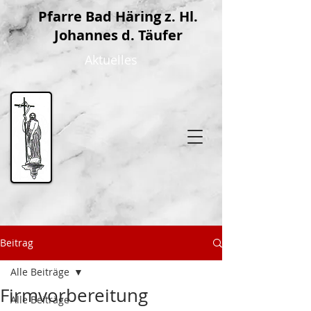
P
farre Bad Häring z. Hl.
Johannes d. Täufer
Aktuelles
Beitrag
Alle Beiträge
Firmvorbereitung
Alle Beiträge