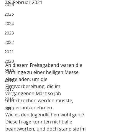
19. Februar 2021
2026
2025
2024
2023
2022
2021
2020
An diesem Freitagabend waren die 
2019
Firmlinge zu einer heiligen Messe 
eingeladen, um die 
2018
Firmvorbereitung, die im 
2017
vergangenen März so jäh 
2016
unterbrochen werden musste, 
wieder aufzunehmen. 
2015
Wie es den Jugendlichen wohl geht? 
Diese Frage konnten nicht alle 
beantworten, und doch stand sie im 