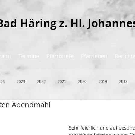
Bad Häring z. Hl. Johanne
ramt
Termine
Pfarrbriefe
Pfarrleben
Bericht
024
2023
2022
2021
2020
2019
2018
zten Abendmahl
Sehr feierlich und auf besond