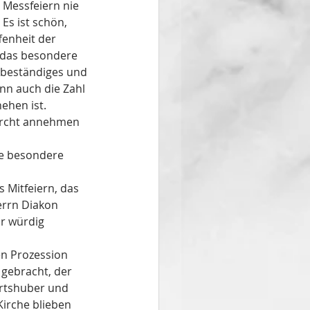
 Messfeiern nie 
. Es ist schön, 
enheit der 
n das besondere 
 beständiges und 
nn auch die Zahl 
ehen ist. 
furcht annehmen 
ne besondere 
Mitfeiern, das 
errn Diakon 
r würdig 
en Prozession 
gebracht, der 
artshuber und 
Kirche blieben 