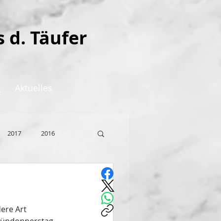
s d. Täufer
Aktuelles
e
2017
2016
ere Art 