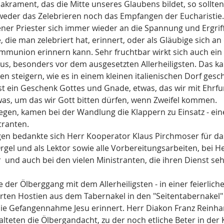
 Sakrament, das die Mitte unseres Glaubens bildet, so sollten
weder das Zelebrieren noch das Empfangen der Eucharistie
ner Priester sich immer wieder an die Spannung und Ergriff
, die man zelebriert hat, erinnert, oder als Gläubige sich a
ommunion erinnern kann. Sehr fruchtbar wirkt sich auch ein
us, besonders vor dem ausgesetzten Allerheiligsten. Das ka
n steigern, wie es in einem kleinen italienischen Dorf gesch
st ein Geschenk Gottes und Gnade, etwas, das wir mit Ehr
was, um das wir Gott bitten dürfen, wenn Zweifel kommen. 
egen, kamen bei der Wandlung die Klappern zu Einsatz - ei
tranten. 
n bedankte sich Herr Kooperator Klaus Pirchmoser für das 
rgel und als Lektor sowie alle Vorbereitungsarbeiten, bei H
 und auch bei den vielen Ministranten, die ihren Dienst seh
 der Ölberggang mit dem Allerheiligsten - in einer feierlich
rten Hostien aus dem Tabernakel in den "Seitentabernakel" 
 die Gefangennahme Jesu erinnert. Herr Diakon Franz Reinh
alteten die Ölbergandacht, zu der noch etliche Beter in der 