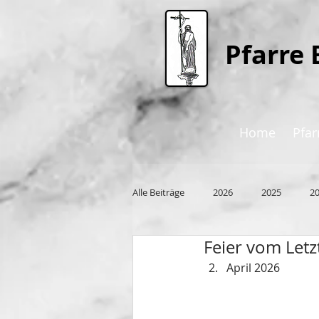
P
farre 
Home
Pfar
Alle Beiträge
2026
2025
2
Feier vom Let
2015
April 2026