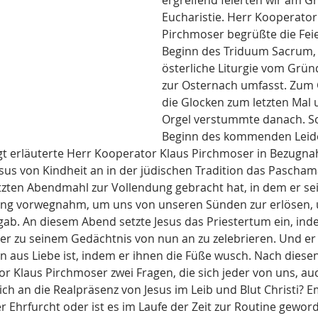
ergreifend feierten wir am 
Eucharistie. Herr Kooperator
Pirchmoser begrüßte die Fe
Beginn des Triduum Sacrum, 
österliche Liturgie vom Grün
zur Osternach umfasst. Zum 
die Glocken zum letzten Mal 
Orgel verstummte danach. So
Beginn des kommenden Leid
igt erläuterte Herr Kooperator Klaus Pirchmoser in Bezugna
sus von Kindheit an in der jüdischen Tradition das Paschama
tzten Abendmahl zur Vollendung gebracht hat, in dem er se
ng vorwegnahm, um uns von unseren Sünden zur erlösen, u
gab. An diesem Abend setzte Jesus das Priestertum ein, inde
ier zu seinem Gedächtnis von nun an zu zelebrieren. Und er l
 aus Liebe ist, indem er ihnen die Füße wusch. Nach diese
or Klaus Pirchmoser zwei Fragen, die sich jeder von uns, auc
e ich an die Realpräsenz von Jesus im Leib und Blut Christi? 
er Ehrfurcht oder ist es im Laufe der Zeit zur Routine gewor