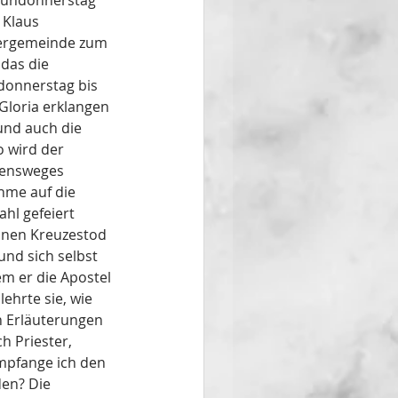
Gründonnerstag 
 Klaus 
iergemeinde zum 
das die 
donnerstag bis 
Gloria erklangen 
und auch die 
 wird der 
ensweges 
hme auf die 
hl gefeiert 
inen Kreuzestod 
nd sich selbst 
m er die Apostel 
ehrte sie, wie 
n Erläuterungen 
h Priester, 
Empfange ich den 
den? Die 