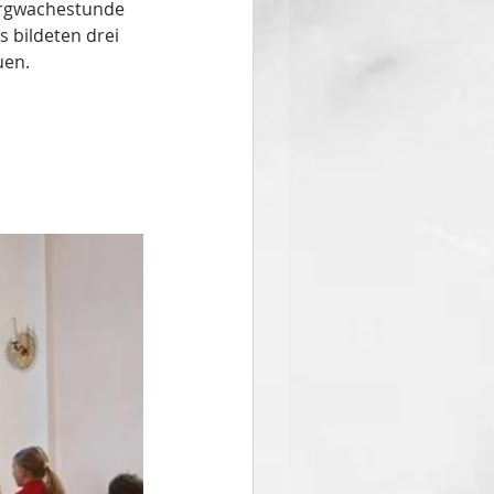
ergwachestunde 
 bildeten drei 
uen. 