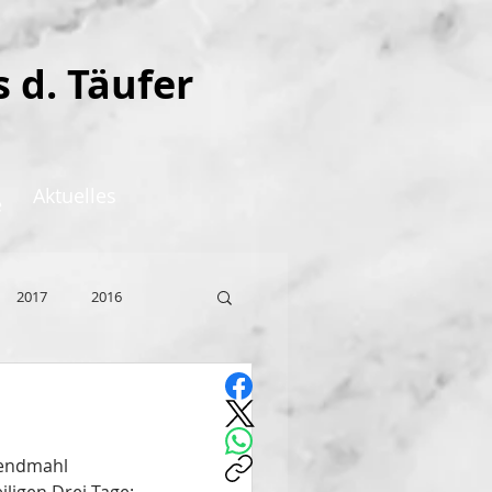
s d. Täufer
Aktuelles
e
2017
2016
bendmahl 