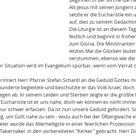
beginnen in der Kirche die He
Als Jesus mit seinen Jüngern z
setzte er die Eucharistie ein 
auf, dies zu seinem Gedächtnis
Die Liturgie ist an diesem Tag
festlich und beginnt in frohe
zum Gloria. Die Ministranten
letztes Mal die Glocken läuten
verstummen, ebenso wie die 
 Situation wird im Evangelium spürbar, wenn vom Verrat d
rinnert Herr Pfarrer Stefan Schantl an die Geduld Gottes mi
hunderte begleitete und beschützte er das Volk Israel, doch
egen ab. In seinem Leiden und Sterben zeigte er die größte 
Eucharistie ist er uns nahe, doch wir können es nicht imme
ur schwer erfassen. Da ist nun unsere Geduld gefordert. So
ig, um Gott nahe zu sein - wozu auch bei der Ölbergwache e
ier wurde das Allerheiligste in einer feierlichen Prozession 
abernakel  in den vorbereiteten "Kerker" gebracht. Herr Di