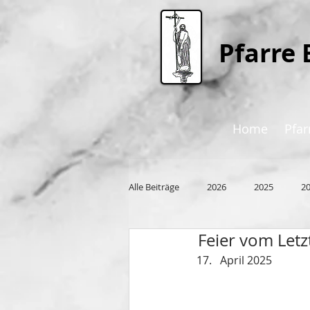
P
farre 
Home
Pfar
Alle Beiträge
2026
2025
2
Feier vom Let
2015
April 2025