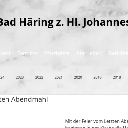
Bad Häring z. Hl. Johanne
ramt
Termine
Pfarrbriefe
Pfarrleben
Bericht
024
2023
2022
2021
2020
2019
2018
zten Abendmahl
Mit der Feier vom Letzten A