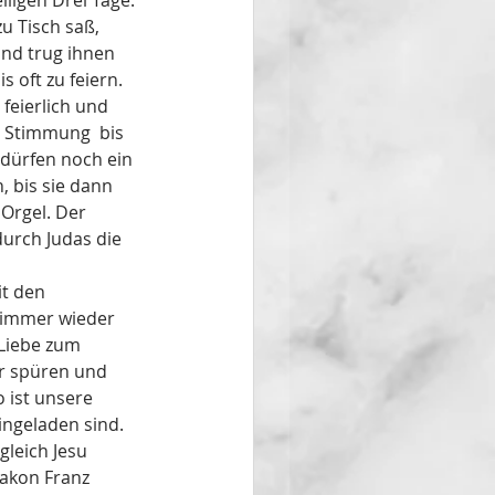
iligen Drei Tage: 
u Tisch saß, 
und trug ihnen  
 oft zu feiern. 
 feierlich und 
r Stimmung  bis 
 dürfen noch ein 
, bis sie dann 
Orgel. Der 
urch Judas die 
t den 
 immer wieder 
Liebe zum 
r spüren und 
 ist unsere 
ingeladen sind. 
gleich Jesu 
akon Franz 