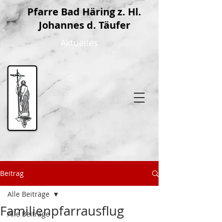
P
farre Bad Häring z. Hl.
Johannes d. Täufer
Aktuelles
Beitrag
Alle Beiträge
Familienpfarrausflug
Alle Beiträge