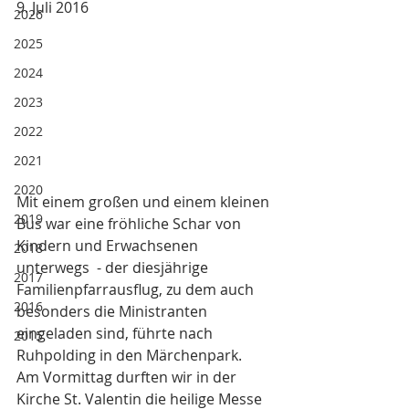
9. Juli 2016
2026
2025
2024
2023
2022
2021
2020
Mit einem großen und einem kleinen 
2019
Bus war eine fröhliche Schar von 
Kindern und Erwachsenen 
2018
unterwegs  - der diesjährige 
2017
Familienpfarrausflug, zu dem auch 
2016
besonders die Ministranten 
eingeladen sind, führte nach 
2015
Ruhpolding in den Märchenpark.
Am Vormittag durften wir in der 
Kirche St. Valentin die heilige Messe 