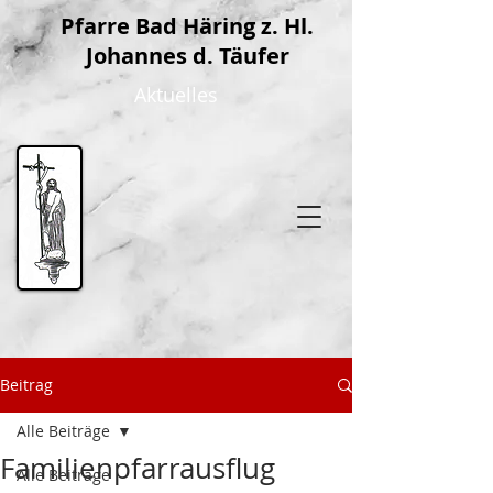
P
farre Bad Häring z. Hl.
Johannes d. Täufer
Aktuelles
Beitrag
Alle Beiträge
Familienpfarrausflug
Alle Beiträge