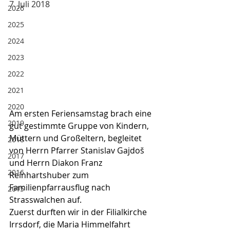
7. Juli 2018
2026
2025
2024
2023
2022
2021
2020
Am ersten Feriensamstag brach eine 
2019
gut gestimmte Gruppe von Kindern, 
Müttern und Großeltern, begleitet 
2018
von Herrn Pfarrer Stanislav Gajdoš 
2017
und Herrn Diakon Franz 
2016
Reinhartshuber zum 
Familienpfarrausflug nach 
2015
Strasswalchen auf.
Zuerst durften wir in der Filialkirche 
Irrsdorf, die Maria Himmelfahrt 