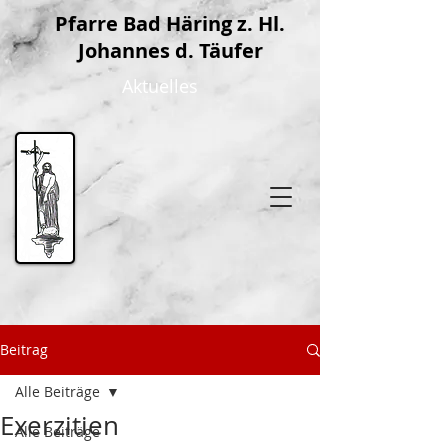
P
farre Bad Häring z. Hl.
Johannes d. Täufer
Aktuelles
Beitrag
Alle Beiträge
Exerzitien
Alle Beiträge