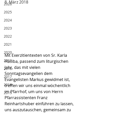
8. März 2018
2026
2025
2024
2023
2022
2021
2020
Mit Exerzitientexten von Sr. Karla 
2019
Hasiba, passend zum liturgischen 
Jahr, das mit vielen 
2018
Sonntagsevangelien dem 
2017
Evangelisten Markus gewidmet ist, 
2016
treffen wir uns einmal wöchentlich 
im Pfarrhof, um uns von Herrn 
2015
Pfarrassistenten Franz 
Reinhartshuber einführen zu lassen, 
uns auszutauschen, gemeinsam zu 