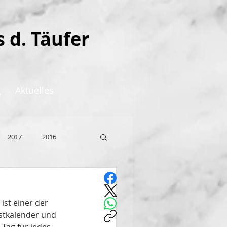
s d. Täufer
Aktuelles
e
2017
2016
st einer der 
stkalender und 