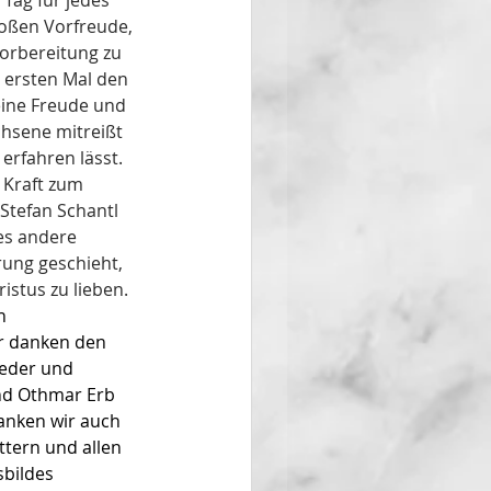
Tag für jedes 
oßen Vorfreude, 
orbereitung zu 
 ersten Mal den 
 eine Freude und 
hsene mitreißt 
rfahren lässt. 
 Kraft zum 
Stefan Schantl 
es andere 
ung geschieht, 
istus zu lieben.
n 
r danken den 
ieder und 
nd Othmar Erb 
anken wir auch 
ttern und allen 
bildes 