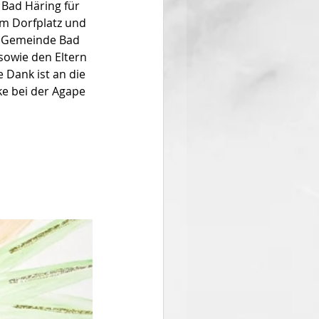
 Bad Häring für 
m Dorfplatz und 
er Gemeinde Bad 
owie den Eltern 
 Dank ist an die 
e bei der Agape 