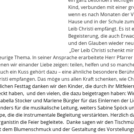
ein ganz besonders wichtiger 
Kind, verbunden mit einer gr
wenn es nach Monaten der V
Hause und in der Schule zum
Leib Christi empfängt. Es ist
Begeisterung, die auch Erwac
und den Glauben wieder neu e
„Der Leib Christi schenkt mir
eurige Thema. In seiner Ansprache erarbeitete Herr Pfarrer 
enen wir einander Liebe zeigen: teilen, helfen und so manch
Auch ein Kuss gehört dazu – eine ähnliche besondere Berühr
isti empfangen. Das möge uns allen Kraft schenken, wie Chr
ichen Festtag danken wir den Kinder, die durch ihr Mitfeier
kt haben,  und den vielen, die dazu beigetragen haben: Wi
abella Stocker und Marlene Bürgler für das Einlernen der L
nders für die musikalische Leitung, weiters Sabine Spöck u
e, die die instrumentale Begleitung verstärkten. Herzlich d
Organistin die Feier begleitete.  Danke sagen wir den Tischmü
 mit dem Blumenschmuck und der Gestaltung des Vorstellungs