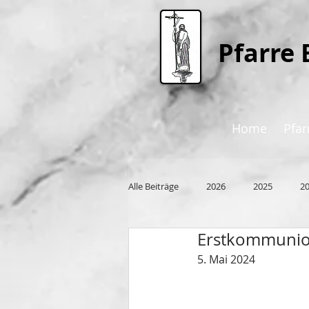
P
farre 
Home
Pfar
Alle Beiträge
2026
2025
2
Erstkommuni
2015
5. Mai 2024