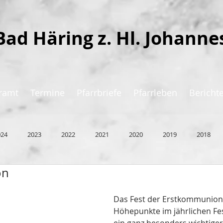
Bad Häring z. Hl. Johanne
ramt
Termine
Pfarrbriefe
Pfarrleben
Bericht
024
2023
2022
2021
2020
2019
2018
on
Das Fest der Erstkommunion i
Höhepunkte im jährlichen Fe