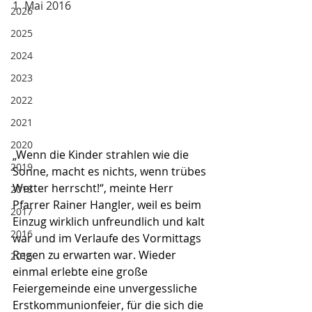
1. Mai 2016
2026
2025
2024
2023
2022
2021
2020
„Wenn die Kinder strahlen wie die 
2019
Sonne, macht es nichts, wenn trübes 
Wetter herrscht!“, meinte Herr 
2018
Pfarrer Rainer Hangler, weil es beim 
2017
Einzug wirklich unfreundlich und kalt 
2016
war und im Verlaufe des Vormittags 
Regen zu erwarten war. Wieder 
2015
einmal erlebte eine große 
Feiergemeinde eine unvergessliche 
Erstkommunionfeier, für die sich die 