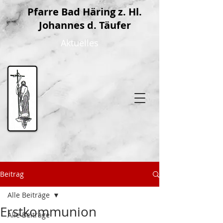
P
farre Bad Häring z. Hl.
Johannes d. Täufer
Aktuelles
Beitrag
Alle Beiträge
Erstkommunion
Alle Beiträge