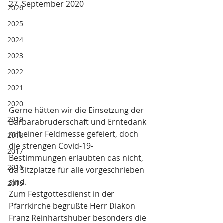
27. September 2020
2026
2025
2024
2023
2022
2021
2020
Gerne hätten wir die Einsetzung der 
2019
Barbarabruderschaft und Erntedank 
mit einer Feldmesse gefeiert, doch 
2018
die strengen Covid-19-
2017
Bestimmungen erlaubten das nicht, 
2016
da Sitzplätze für alle vorgeschrieben 
sind. 
2015
Zum Festgottesdienst in der 
Pfarrkirche begrüßte Herr Diakon 
Franz Reinhartshuber besonders die 