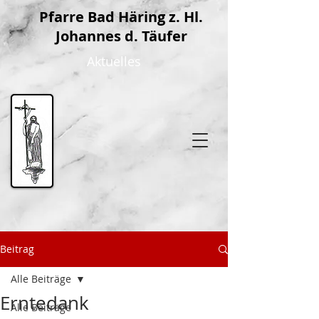
P
farre Bad Häring z. Hl.
Johannes d. Täufer
Aktuelles
Beitrag
Alle Beiträge
Erntedank
Alle Beiträge