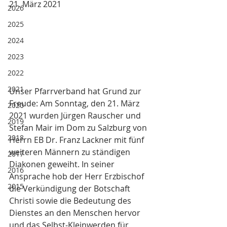
21. März 2021
2026
2025
2024
2023
2022
2021
Unser Pfarrverband hat Grund zur 
Freude: Am Sonntag, den 21. März 
2020
2021 wurden Jürgen Rauscher und 
2019
Stefan Mair im Dom zu Salzburg von 
2018
Herrn EB Dr. Franz Lackner mit fünf 
weiteren Männern zu ständigen 
2017
Diakonen geweiht. In seiner 
2016
Ansprache hob der Herr Erzbischof 
2015
die Verkündigung der Botschaft 
Christi sowie die Bedeutung des 
Dienstes an den Menschen hervor 
und das Selbst-Kleinwerden für 