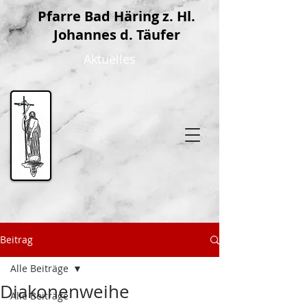
P
farre Bad Häring z. Hl.
Johannes d. Täufer
Aktuelles
Beitrag
Alle Beiträge
Diakonenweihe
Alle Beiträge