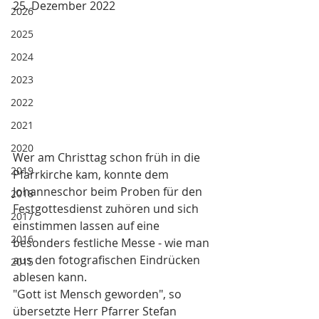
25. Dezember 2022
2026
2025
2024
2023
2022
2021
2020
Wer am Christtag schon früh in die 
2019
Pfarrkirche kam, konnte dem 
Johanneschor beim Proben für den 
2018
Festgottesdienst zuhören und sich 
2017
einstimmen lassen auf eine 
2016
besonders festliche Messe - wie man 
aus den fotografischen Eindrücken 
2015
ablesen kann.
"Gott ist Mensch geworden", so 
übersetzte Herr Pfarrer Stefan 