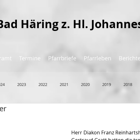
Bad Häring z. Hl. Johanne
ramt
Termine
Pfarrbriefe
Pfarrleben
Bericht
024
2023
2022
2021
2020
2019
2018
er
Herr Diakon Franz Reinharts