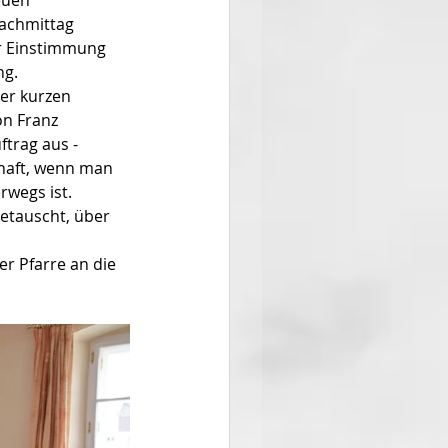
euen 
achmittag 
r Einstimmung 
ng.
ner kurzen 
n Franz 
trag aus -
haft, wenn man 
rwegs ist.
etauscht, über 
 Pfarre an die 