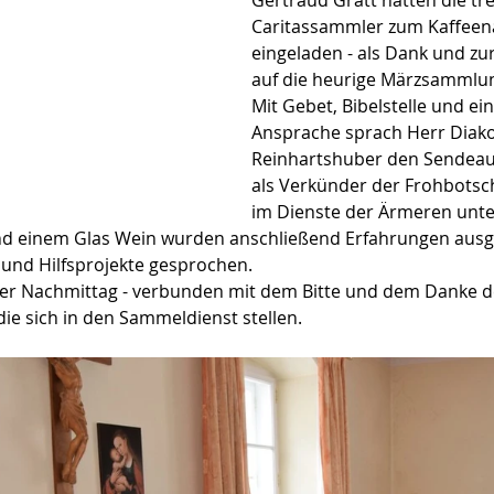
Gertraud Gratt hatten die tr
Caritassammler zum Kaffeen
eingeladen - als Dank und zu
auf die heurige Märzsammlu
Mit Gebet, Bibelstelle und ei
Ansprache sprach Herr Diako
Reinhartshuber den Sendeauf
als Verkünder der Frohbotsc
im Dienste der Ärmeren unte
nd einem Glas Wein wurden anschließend Erfahrungen ausg
 und Hilfsprojekte gesprochen.
r Nachmittag - verbunden mit dem Bitte und dem Danke der
ie sich in den Sammeldienst stellen.