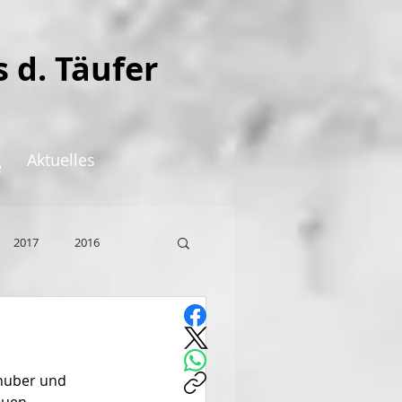
s d. Täufer
Aktuelles
e
2017
2016
huber und 