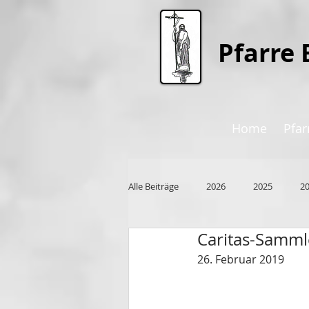
P
farre 
Home
Pfar
Alle Beiträge
2026
2025
2
Caritas-Samml
2015
26. Februar 2019